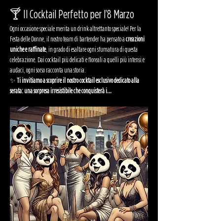
🍸 Il Cocktail Perfetto per l’8 Marzo
Ogni occasione speciale merita un drink altrettanto speciale! Per la 
Festa delle Donne, il nostro team di bartender ha pensato a 
creazioni 
uniche e raffinate
, in grado di esaltare ogni sfumatura di questa 
celebrazione. Dai cocktail più delicati e floreali a quelli più intensi e 
audaci, ogni sorso racconta una storia.
✨ 
Ti invitiamo a scoprire il nostro cocktail esclusivo dedicato alla 
serata: una sorpresa irresistibile che conquisterà i…