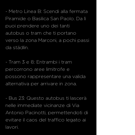
- Metro Linea B: Scendi alla fermata 
Piramide o Basilica San Paolo. Da lì 
puoi prendere uno dei tanti 
autobus o tram che ti portano 
verso la zona Marconi, a pochi passi 
da städlin.
- Tram 3 e 8: Entrambi i tram 
percorrono aree limitrofe e 
possono rappresentare una valida 
alternativa per arrivare in zona.
- Bus 23: Questo autobus ti lascerà 
nelle immediate vicinanze di Via 
Antonio Pacinotti, permettendoti di 
evitare il caos del traffico legato ai 
lavori.