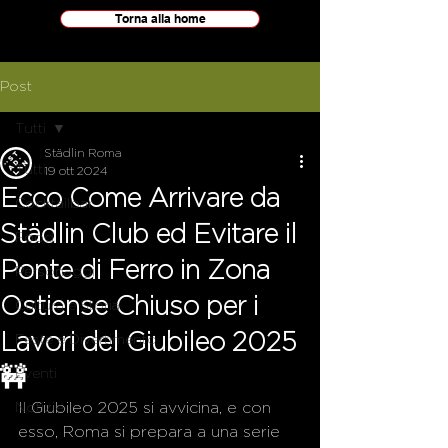
Torna alla home
Post
Tutti
Städlin Roma
Tutti
19 ott 2024
Ecco Come Arrivare da
Cocktailbar
Städlin Club ed Evitare il
Food
Ponte di Ferro in Zona
Personaggi
Ostiense Chiuso per i
Cultura e Storia
Lavori del Giubileo 2025
Feste e Divertimento
🚧
Eventi
Notizie
Il Giubileo 2025 si avvicina, e con 
esso, Roma si prepara a una serie 