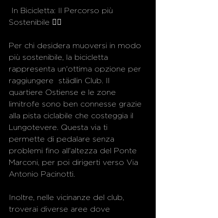
 In Bicicletta: Il Percorso più 
Sostenibile 🚴‍♀️
Per chi desidera muoversi in modo 
più sostenibile, la bicicletta 
rappresenta un'ottima opzione per 
raggiungere  städlin Club. Il 
quartiere Ostiense e le zone 
limitrofe sono ben connesse grazie 
alla pista ciclabile che costeggia il 
Lungotevere. Questa via ti 
permette di pedalare senza 
problemi fino all'altezza del Ponte 
Marconi, per poi dirigerti verso Via 
Antonio Pacinotti.
Inoltre, nelle vicinanze del club, 
troverai diverse aree dove 