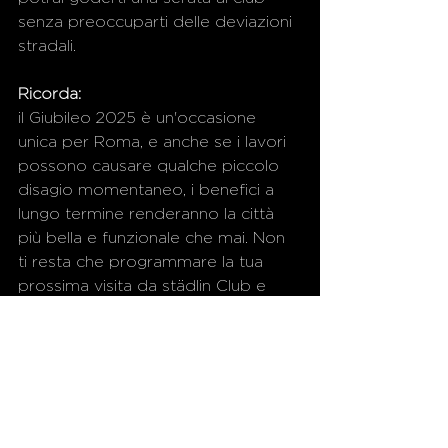
senza preoccuparti delle deviazioni 
stradali.
Ricorda: 
il Giubileo 2025 è un'occasione 
unica per Roma, e anche se i lavori 
possono causare qualche piccolo 
disagio momentaneo, i benefici a 
lungo termine renderanno la città 
più bella e funzionale che mai. Non 
ti resta che programmare la tua 
prossima visita da städlin Club e 
continuare a vivere la magia di una 
delle zone più dinamiche della 
capitale. 🌆
Notizie