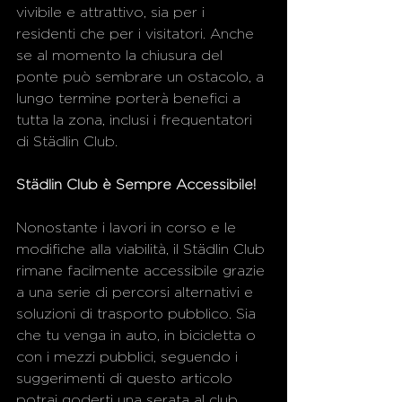
vivibile e attrattivo, sia per i 
residenti che per i visitatori. Anche 
se al momento la chiusura del 
ponte può sembrare un ostacolo, a 
lungo termine porterà benefici a 
tutta la zona, inclusi i frequentatori 
di Städlin Club.
Städlin Club è Sempre Accessibile!
Nonostante i lavori in corso e le 
modifiche alla viabilità, il Städlin Club 
rimane facilmente accessibile grazie 
a una serie di percorsi alternativi e 
soluzioni di trasporto pubblico. Sia 
che tu venga in auto, in bicicletta o 
con i mezzi pubblici, seguendo i 
suggerimenti di questo articolo 
potrai goderti una serata al club 