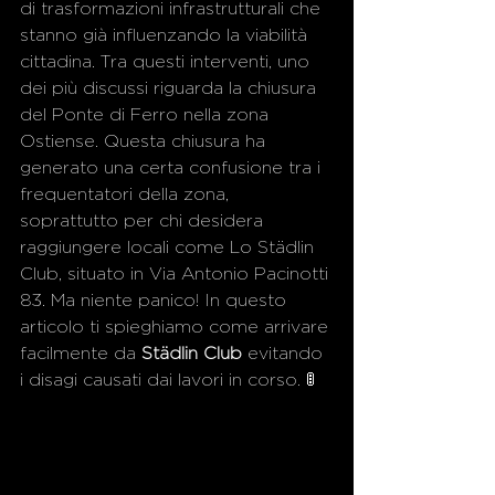
di trasformazioni infrastrutturali che 
stanno già influenzando la viabilità 
cittadina. Tra questi interventi, uno 
dei più discussi riguarda la chiusura 
del Ponte di Ferro nella zona 
Ostiense. Questa chiusura ha 
generato una certa confusione tra i 
frequentatori della zona, 
soprattutto per chi desidera 
raggiungere locali come Lo Städlin 
Club, situato in Via Antonio Pacinotti 
83. Ma niente panico! In questo 
articolo ti spieghiamo come arrivare 
facilmente da 
Städlin Club
 evitando 
i disagi causati dai lavori in corso. 🚦