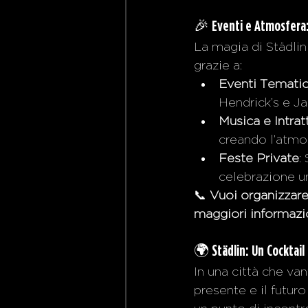
🎉 
Eventi e Atmosfera:
La magia di Städlin 
grazie a:
Eventi Tematic
Hendrick’s e Ja
Musica e Intra
creando l’atmo
Feste Private
:
celebrazione un
📞 
Vuoi organizzare
maggiori informazio
🌍 
Städlin: Un Cocktai
In una città che van
presente e il futur