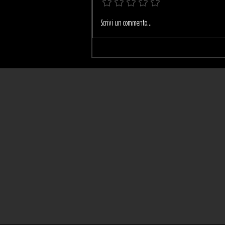
🌇 AfterBeach Städlin:
Scrivi un commento...
l’aperitivo che cambia la
tua domenica. Musica,
cocktail e tramonto nel
cuore di Roma