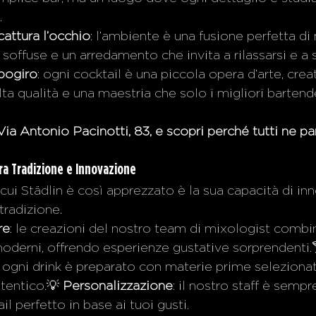
.
attura l’occhio
: l’ambiente è una fusione perfetta di
i soffuse e un arredamento che invita a rilassarsi e a 
apogiro
: ogni cocktail è una piccola opera d’arte, crea
alta qualità e una maestria che solo i migliori barten
 Via Antonio Pacinotti, 83, e scopri perché tutti ne pa
Tra Tradizione e Innovazione
cui Städlin è così apprezzato è la sua capacità di in
tradizione.
re
: le creazioni del nostro team di mixologist combi
moderni, offrendo esperienze gustative sorprendenti.
: ogni drink è preparato con materie prime seleziona
tentico.💡 
Personalizzazione
: il nostro staff è sempr
ail perfetto in base ai tuoi gusti.