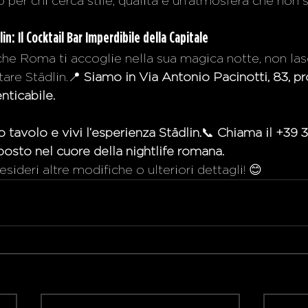
 per chi cerca stile, qualità e un’atmosfera che non s
lin: Il Cocktail Bar Imperdibile della Capitale
he Roma ti accoglie nella sua magica notte, non lasc
tare Städlin.📍 
Siamo in Via Antonio Pacinotti, 83, pr
nticabile.
o tavolo e vivi l’esperienza Städlin.
📞 
Chiama il +39 
 posto nel cuore della nightlife romana.
ideri altre modifiche o ulteriori dettagli! 😊