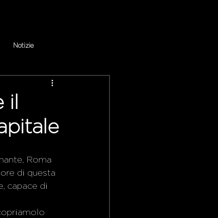
Notizie
il
apitale
cinante, Roma 
uore di questa 
e, capace di 
Scopriamolo 