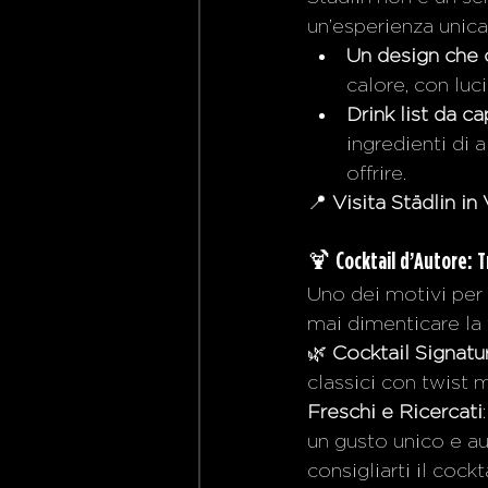
un’esperienza unica
Un design che c
calore, con luc
Drink list da c
ingredienti di 
offrire.
📍 
Visita Städlin in
🍹 
Cocktail d’Autore: 
Uno dei motivi per 
mai dimenticare la 
🌿 
Cocktail Signatu
classici con twist 
Freschi e Ricercati
un gusto unico e au
consigliarti il cockt