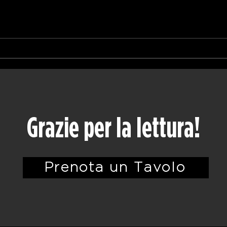
Venturo Blu Hours da
Malf
Städlin: un’estate da bere,
giug
da vivere, da vincere
scen
Grazie per la lettura!
Prenota un Tavolo