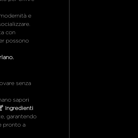
 modernità e 
socializzare.
ta con 
der possono 
rlano.
novare senza 
nano sapori 
 
Ingredienti 
te, garantendo 
e pronto a 