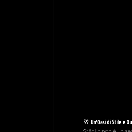
🥂 
Un’Oasi di Stile e Qu
Städlin non è un se