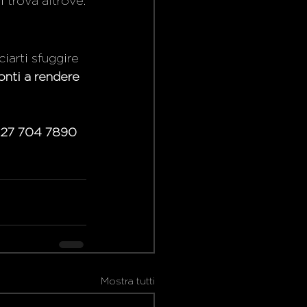
i trova altrove.
iarti sfuggire 
onti a rendere 
327 704 7890 
Mostra tutti