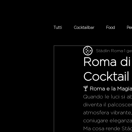
Tutti
Cocktailbar
Food
Pe
Städlin Roma
1 g
Roma di 
Cocktail
🍸 
Roma e la Magia 
Quando le luci si a
diventa il palcosce
atmosfera vibrante,
coniugare eleganza,
Ma cosa rende Städl