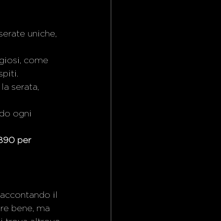
serate uniche, 
igiosi, come 
piti.
a serata, 
ndo ogni 
890 per 
 raccontando il 
ere bene, ma 