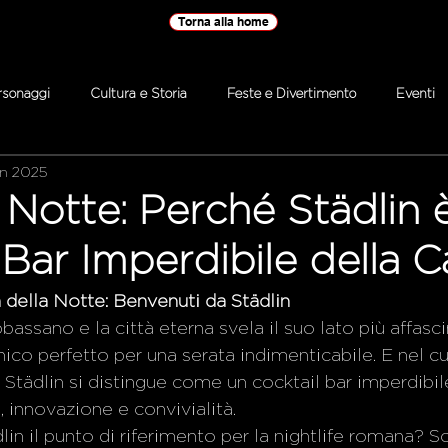
Torna alla home
rsonaggi
Cultura e Storia
Feste e Divertimento
Eventi
en 2025
Notte: Perché Städlin è 
 Bar Imperdibile della C
della Notte: Benvenuti da Städlin
bbassano e la città eterna svela il suo lato più affas
nico perfetto per una serata indimenticabile. E nel c
 Städlin si distingue come un cocktail bar imperdibil
 innovazione e convivialità.
in il punto di riferimento per la nightlife romana? 