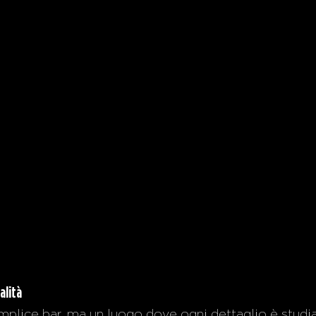
alità
mplice bar, ma un luogo dove ogni dettaglio è studiat