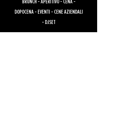
BRUNCH - APERITIVO - CENA -
DOPOCENA - EVENTI - CENE AZIENDALI
- DJSET
Contatti rapidi
info@stadlin.club
+39 327 704 7890
Seguici sui Social
Chi siamo
Menù
Lavora con noi