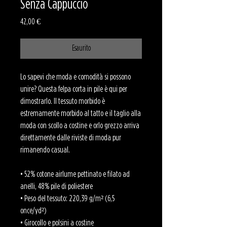
Senza Cappuccio
Prezzo
42,00 €
Esaurito
Lo sapevi che moda e comodità si possono 
unire? Questa felpa corta in pile è qui per 
dimostrarlo. Il tessuto morbido è 
estremamente morbido al tatto e il taglio alla 
moda con scollo a costine e orlo grezzo arriva 
direttamente dalle riviste di moda pur 
rimanendo casual.
• 52% cotone airlume pettinato e filato ad 
anelli, 48% pile di poliestere
• Peso del tessuto: 220,39 g/m² (6,5 
once/yd²)
• Girocollo e polsini a costine