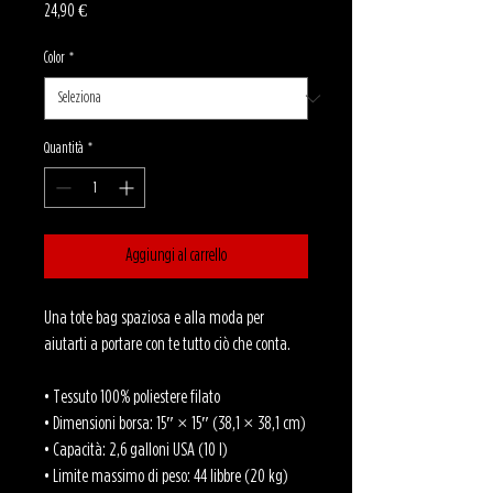
Prezzo
24,90 €
Color
*
Quantità
*
Aggiungi al carrello
Una tote bag spaziosa e alla moda per 
aiutarti a portare con te tutto ciò che conta.
• Tessuto 100% poliestere filato
• Dimensioni borsa: 15″ × 15″ (38,1 × 38,1 cm)
• Capacità: 2,6 galloni USA (10 l)
• Limite massimo di peso: 44 libbre (20 kg)