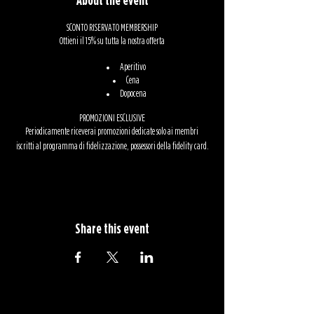
About the event
SCONTO RISERVATO MEMBERSHIP
Ottieni il 15% su tutta la nostra offerta
Aperitivo
Cena
Dopocena
PROMOZIONI ESCLUSIVE
Periodicamente riceverai promozioni dedicate solo ai membri
iscritti al programma di fidelizzazione, possessori della fidelity card.
LA TUA FESTA
Lo sconto è valido anche per organizzare da Städlin
la tua festa di compleanno , la tua laurea o il tuo evento aziendale.​
Share this event