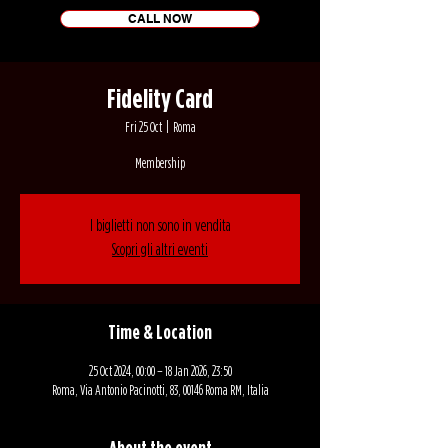
CALL NOW
Fidelity Card
Fri 25 Oct
  |  
Roma
Membership
I biglietti non sono in vendita
Scopri gli altri eventi
Time & Location
25 Oct 2024, 00:00 – 18 Jan 2026, 23:50
Roma, Via Antonio Pacinotti, 83, 00146 Roma RM, Italia