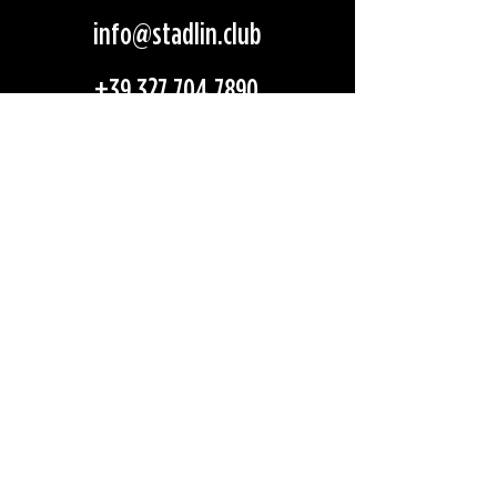
info@stadlin.club
+39 327 704 7890
Follow us on Social
Chi siamo
Menù
Work with us
Blog
La tua festa
Prenota un tavolo
FAQ
® Städlin All rights reserved
Policy Privacy
-
Cookie
Policy