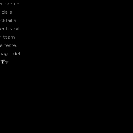
er per un
 della
cktail e
nticabili
er team
 e feste.
magia del
 🍸✨