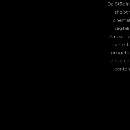
Da Städlin
shootin
cinemat
digital
Ambientazi
perfette
progetto.
design e
conten