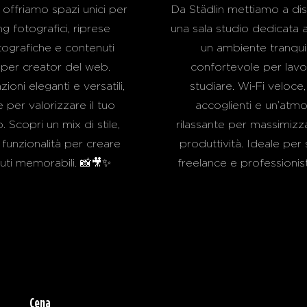
 offriamo spazi unici per
Da Städlin mettiamo a di
g fotografici, riprese
una sala studio dedicata a
ografiche e contenuti
un ambiente tranquil
i per creator del web.
confortevole per lavo
oni eleganti e versatili,
studiare. Wi-Fi veloce,
 per valorizzare il tuo
accoglienti e un’atm
 Scopri un mix di stile,
rilassante per massimizza
 funzionalità per creare
produttività. Ideale per 
uti memorabili. 📸🎥✨
freelance e professionisti
Cena