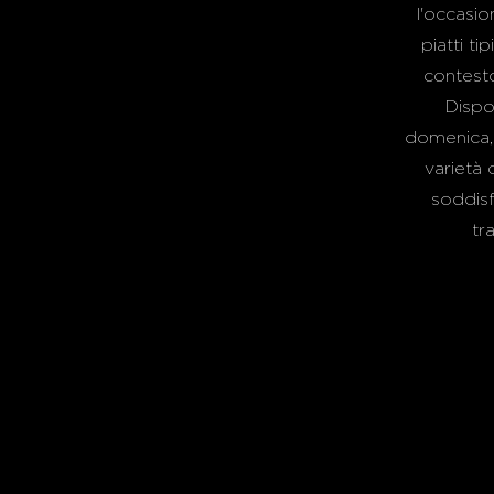
l'occasio
piatti ti
contest
Dispo
domenica, 
varietà 
soddisfa
tr