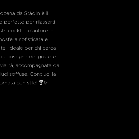
ocena da Städlin è il
perfetto per rilassarti
stri cocktail d’autore in
mosfera sofisticata e
te. Ideale per chi cerca
a all’insegna del gusto e
ivialità, accompagnata da
luci soffuse. Concludi la
ornata con stile! 🍸✨