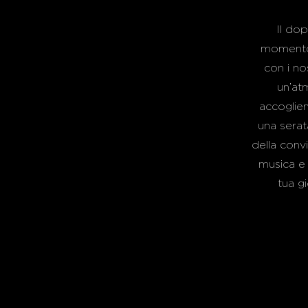
Il dop
momento 
con i no
un’at
accoglien
una serat
della conv
musica e 
tua gi