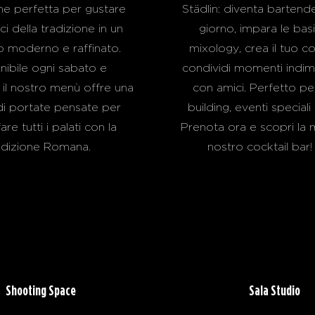
ne perfetta per gustare
Städlin: diventa bartend
pici della tradizione in un
giorno, impara le basi
o moderno e raffinato.
mixology, crea il tuo co
nibile ogni sabato e
condividi momenti indime
il nostro menù offre una
con amici. Perfetto p
di portate pensate per
building, eventi speciali
re tutti i palati con la
Prenota ora e scopri la 
adizione Romana.
nostro cocktail bar!
Shooting Space
Sala Studio