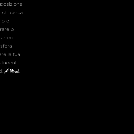
sposizione
 chi cerca
lo e
rare o
 arredi
osfera
re la tua
studenti,
. 🖋️📚💻