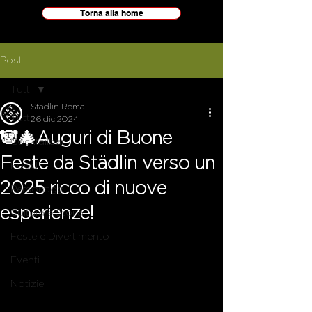
Torna alla home
Post
Tutti
Städlin Roma
Tutti
26 dic 2024
🐼🎄Auguri di Buone
Cocktailbar
Feste da Städlin verso un
Food
2025 ricco di nuove
Personaggi
esperienze!
Cultura e Storia
Feste e Divertimento
Eventi
Notizie