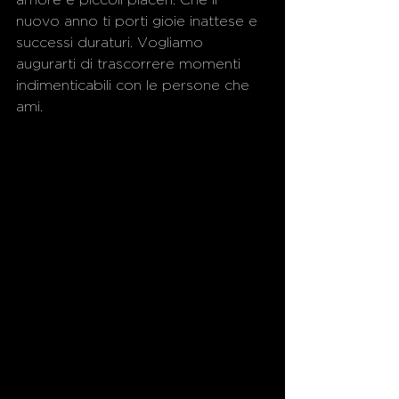
amore e piccoli piaceri. Che il 
nuovo anno ti porti gioie inattese e 
successi duraturi. Vogliamo 
augurarti di trascorrere momenti 
indimenticabili con le persone che 
ami. 