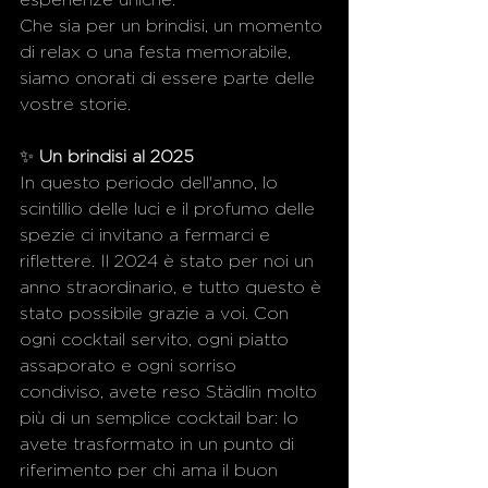
esperienze uniche.
Che sia per un brindisi, un momento 
di relax o una festa memorabile, 
siamo onorati di essere parte delle 
vostre storie.
✨ 
Un brindisi al 2025
In questo periodo dell'anno, lo 
scintillio delle luci e il profumo delle 
spezie ci invitano a fermarci e 
riflettere. Il 2024 è stato per noi un 
anno straordinario, e tutto questo è 
stato possibile grazie a voi. Con 
ogni cocktail servito, ogni piatto 
assaporato e ogni sorriso 
condiviso, avete reso Städlin molto 
più di un semplice cocktail bar: lo 
avete trasformato in un punto di 
riferimento per chi ama il buon 