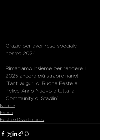
Grazie per aver reso speciale il 
nostro 2024.
Rimaniamo insieme per rendere il 
2025 ancora più straordinario!
“Tanti auguri di Buone Feste e 
Felice Anno Nuovo a tutta la 
Community di Städlin”
Notizie
Eventi
Feste e Divertimento