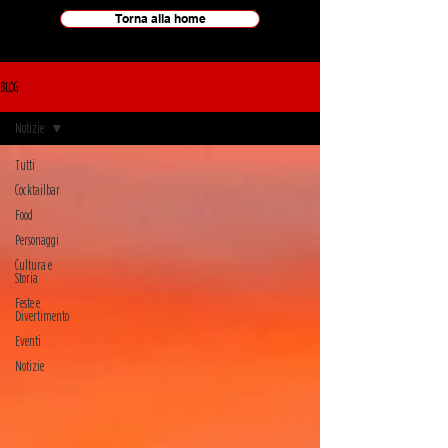
Torna alla home
BLOG
Notizie
Tutti
Cocktailbar
Food
Personaggi
Cultura e
Storia
Feste e
Divertimento
Eventi
Notizie