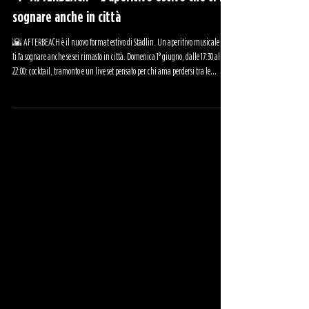
🌴 AFTERBEACH – L’aperitivo estivo che ti fa
sognare anche in città
🌇 AFTERBEACH è il nuovo format estivo di Städlin. Un aperitivo musicale che
ti fa sognare anche se sei rimasto in città. Domenica 1° giugno, dalle 17:30 alle
22:00: cocktail, tramonto e un live set pensato per chi ama perdersi tra le
vibrazioni buone. Prenota ora il tuo posto nel garden.