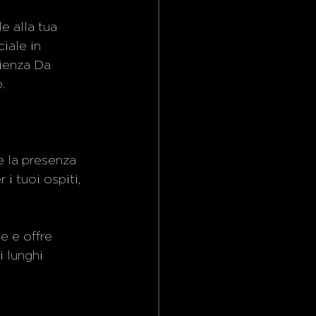
e alla tua 
iale in 
ienza Da 
.
e la presenza 
i tuoi ospiti, 
e e offre 
 lunghi 