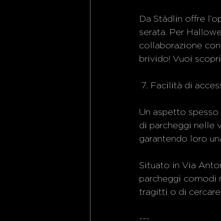
Da Städlin offre l’
serata. Per Hallow
collaborazione con
brivido! Vuoi scopri
 7. Facilità di acc
Un aspetto spesso t
di parcheggi nelle v
garantendo loro una
Situato in Via Anto
parcheggi comodi ne
tragitti o di cercar
---