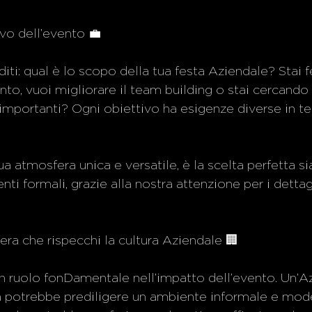
tivo dell’evento 💼
editi: qual è lo scopo della tua festa Aziendale? Stai
nto, vuoi migliorare il team building o stai cercando 
i importanti? Ogni obiettivo ha esigenze diverse in te
ua atmosfera unica e versatile, è la scelta perfetta sia
enti formali, grazie alla nostra attenzione per i dettagl
fera che rispecchi la cultura Aziendale 🏢
n ruolo fonDamentale nell’impatto dell’evento. Un’A
 potrebbe prediligere un ambiente informale e mod