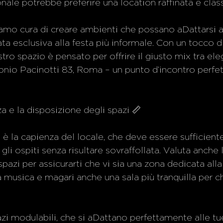
nale potrebbe preferire una location raffinata e class
iamo cura di creare ambienti che possano aDattarsi al
ta esclusiva alla festa più informale. Con un tocco di 
ro spazio è pensato per offrire il giusto mix tra eleg
nio Pacinotti 83, Roma – un punto d’incontro perfett
nza e la disposizione degli spazi 📏
 è la capienza del locale, che deve essere sufficie
 gli ospiti senza risultare sovraffollata. Valuta anche 
pazi per assicurarti che vi sia una zona dedicata alla
a musica e magari anche una sala più tranquilla per ch
azi modulabili, che si aDattano perfettamente alle tu