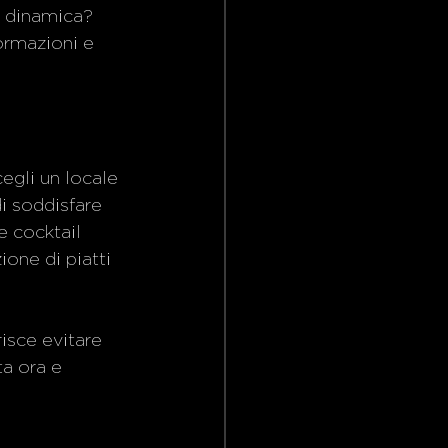
a dinamica? 
ormazioni e 
egli un locale 
di soddisfare 
e cocktail 
ione di piatti 
risce evitare 
ta ora e 