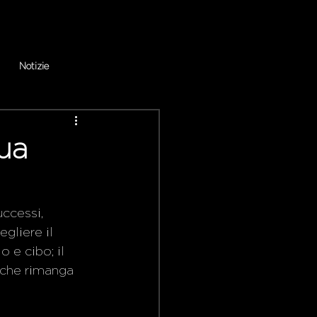
Notizie
tua
ccessi, 
egliere il 
 e cibo; il 
a che rimanga 