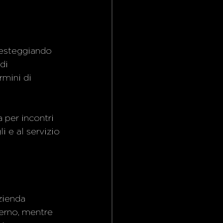
 festeggiando 
di 
rmini di 
 per incontri 
i e al servizio 
zienda 
erno, mentre 