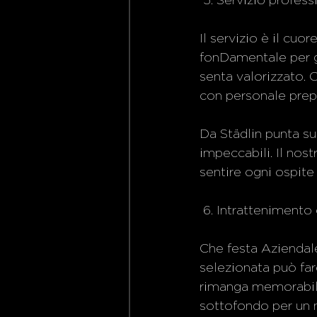
 5. Servizio professi
Il servizio è il cuo
fonDamentale per ga
senta valorizzato. C
con personale prepa
Da Städlin punta sul
impeccabili. Il nost
sentire ogni ospite
 6. Intratteniment
Che festa Aziendale
selezionata può far
rimanga memorabile
sottofondo per un n