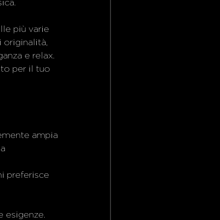
ica.  
le più varie 
originalità, 
anza e relax. 
o per il tuo 
ntemente ampia 
la 
 
i preferisce 
e esigenze. 