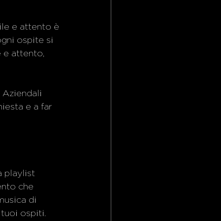
ile e attento è 
gni ospite si 
 e attento, 
 Aziendali 
iesta e a far 
playlist 
ento che 
musica di 
tuoi ospiti.