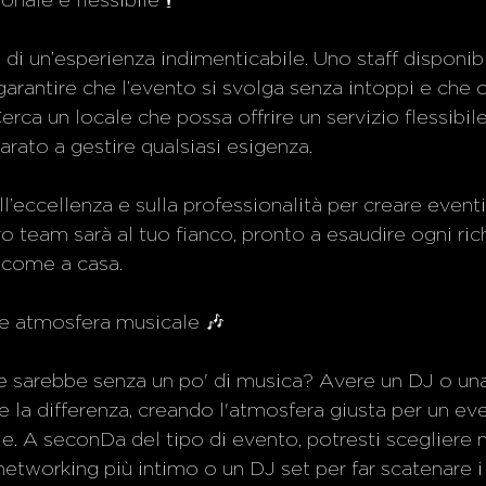
onale e flessibile 🕴️
re di un’esperienza indimenticabile. Uno staff disponib
rantire che l’evento si svolga senza intoppi e che o
erca un locale che possa offrire un servizio flessibile
rato a gestire qualsiasi esigenza.
l’eccellenza e sulla professionalità per creare eventi
ro team sarà al tuo fianco, pronto a esaudire ogni rich
 come a casa.
o e atmosfera musicale 🎶
 sarebbe senza un po' di musica? Avere un DJ o una 
e la differenza, creando l'atmosfera giusta per un ev
. A seconDa del tipo di evento, potresti scegliere 
etworking più intimo o un DJ set per far scatenare i 