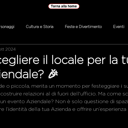
Torna alla home
rsonaggi
Cultura e Storia
Feste e Divertimento
Eventi
ott 2024
gliere il locale per la 
iendale? 🎉
e o piccola, merita un momento per festeggiare i su
costruire relazioni al di fuori dell'ufficio. Ma come sc
 un evento Aziendale? Non è solo questione di spazio
re l’identità della tua Azienda e offrire un’esperienz