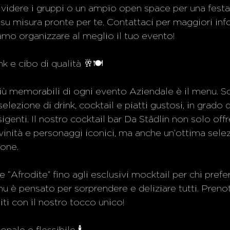
ividere i gruppi o un ampio open space per una fest
u misura pronte per te. Contattaci per maggiori inf
mo organizzare al meglio il tuo evento!
ink e cibo di qualità 🥂🍽️
iù memorabili di ogni evento Aziendale è il menu. Sc
elezione di drink, cocktail e piatti gustosi, in grado 
sigenti. Il nostro cocktail bar Da Städlin non solo offr
divinità e personaggi iconici, ma anche un’ottima selez
ione.
e “Afrodite” fino agli esclusivi mocktail per chi prefe
enu è pensato per sorprendere e deliziare tutti. Preno
iti con il nostro tocco unico!