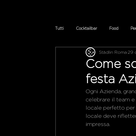
Tutti
Cocktailbar
Food
Pe
Städlin Roma
29 
Come sce
festa Az
Ogni Azienda, grand
celebrare il team e 
locale perfetto per
locale deve riflette
impressa.