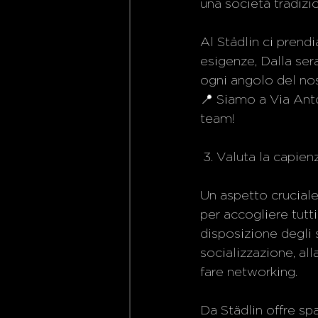
una società tradizio
Al Städlin ci prend
esigenze, Dalla sera
ogni angolo del nost
📍 Siamo a Via Anto
team!
 3. Valuta la capie
Un aspetto cruciale
per accogliere tutti
disposizione degli s
socializzazione, all
fare networking.
Da Städlin offre sp