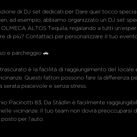
opzione di DJ set dedicati per Dare quel tocco special
een, ad esempio, abbiamo organizzato un DJ set spec
 OLMECA ALTOS Tequila, regalando a tutti un’esper
re di più? Contattaci per personalizzare il tuo evento
esso e parcheggio 🚗
rascurato è la facilità di raggiungimento del locale 
icinanze. Questi fattori possono fare la differenza per 
 serata piacevole e senza stress.
nio Pacinotti 83, Da Städlin è facilmente raggiungibil
lle vicinanze. Il tuo team non dovrà preoccuparsi di
e posto per l’auto.